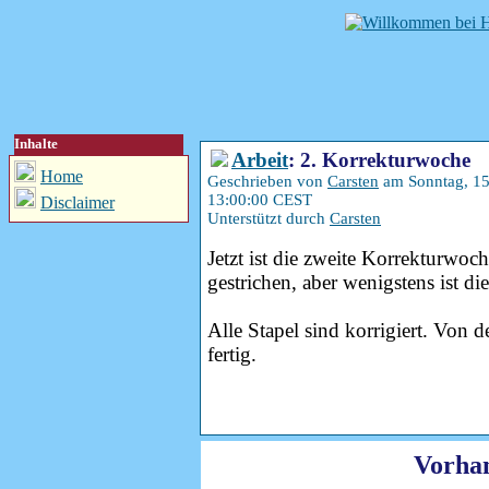
Inhalte
Arbeit
: 2. Korrekturwoche
Home
Geschrieben von
Carsten
am Sonntag, 15
13:00:00 CEST
Disclaimer
Unterstützt durch
Carsten
Jetzt ist die zweite Korrekturwoc
gestrichen, aber wenigstens ist die
Alle Stapel sind korrigiert. Von d
fertig.
Vorha